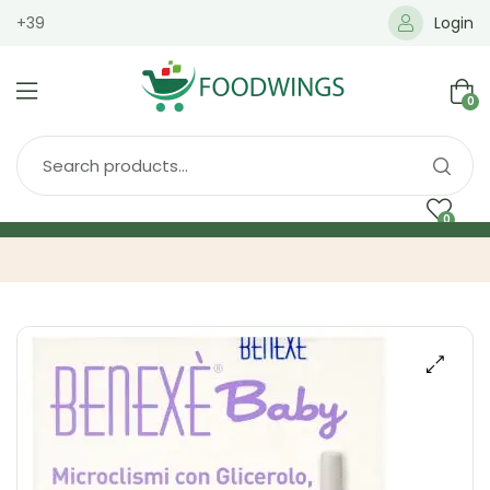
+39
Login
0
0
Home
Spedizione
Brands
Shop
Blog