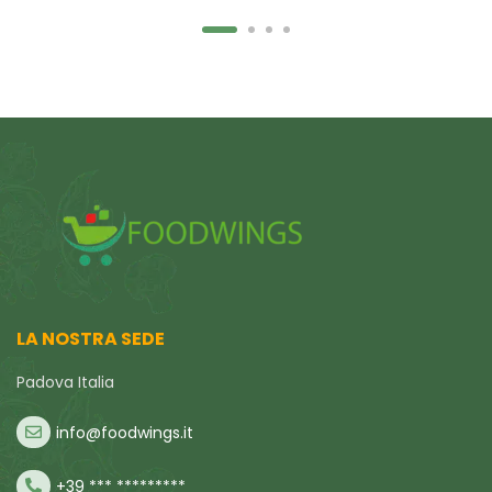
LA NOSTRA SEDE
Padova Italia
info@foodwings.it
+39 *** *********