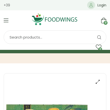
+39
Login
0
0
Home
Spedizione
Brands
Shop
Blog