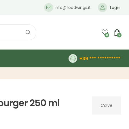
info@foodwings.it
Login
0
0
+39 *** **********
 burger 250 ml
Calvè