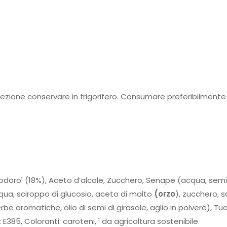
fezione conservare in frigorifero. Consumare preferibilment
odoro¹ (18%), Aceto d’alcole, Zucchero, Senape (acqua, semi
ua, sciroppo di glucosio, aceto di malto
(
o
r
z
o
), zucchero, s
be aromatiche, olio di semi di girasole, aglio in polvere), Tuo
385, Coloranti: caroteni, ¹ da agricoltura sostenibile