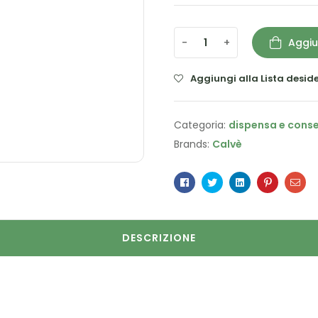
-
+
Aggiu
Aggiungi alla Lista deside
Categoria:
dispensa e cons
Brands:
Calvè
Facebook
Twitter
Linkedin
Pinterest
Ema
DESCRIZIONE