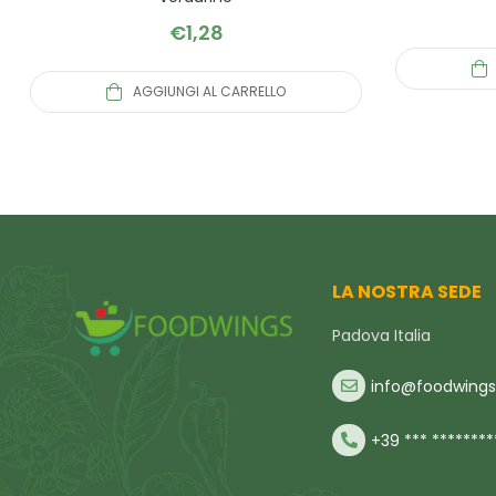
€
1,28
AGGIUNGI AL CARRELLO
LA NOSTRA SEDE
Padova Italia
info@foodwings.
+39 *** ********