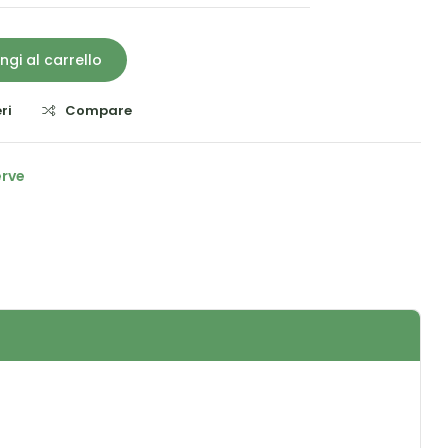
ngi al carrello
ri
Compare
erve
il