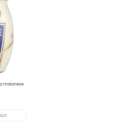
na maionese
ELLO