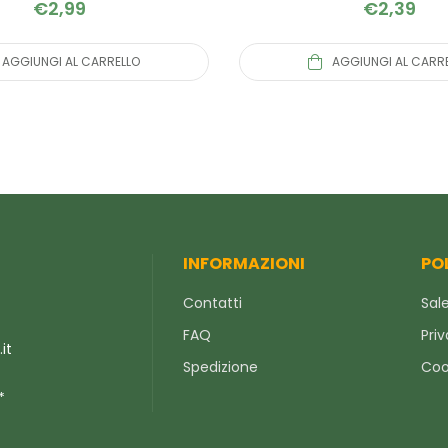
€
2,99
€
2,39
AGGIUNGI AL CARRELLO
AGGIUNGI AL CARR
INFORMAZIONI
PO
Contatti
Sale
FAQ
Priv
it
Spedizione
Coo
*