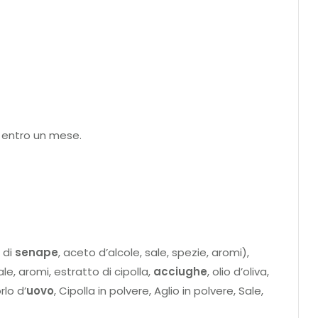
e entro un mese.
 di
senape
, aceto d’alcole, sale, spezie, aromi),
ale, aromi, estratto di cipolla,
a
c
c
i
u
g
h
e
, olio d’oliva,
rlo d’
uovo
, Cipolla in polvere, Aglio in polvere, Sale,