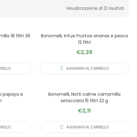
Visualizzazione di 12 risultati
lla 18 filtri 36
Bonomelli, Infusi Fruttosi ananas e pesca
12 filtri
€
2,39
RRELLO
AGGIUNGI AL CARRELLO
osi papaya e
Bonomelli, Notti calme camomilla
i
setacciata 15 filtri 22 g
€
2,11
RRELLO
AGGIUNGI AL CARRELLO