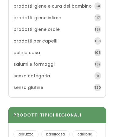
prodotti igiene e cura del bambino
54
prodotti igiene intima
117
prodotti igiene orale
137
prodotti per capelli
158
pulizia casa
106
salumi e formaggi
132
senza categoria
9
senza glutine
320
PRODOTTI TIPICI REGIONALI
abruzzo
basilicata
calabria