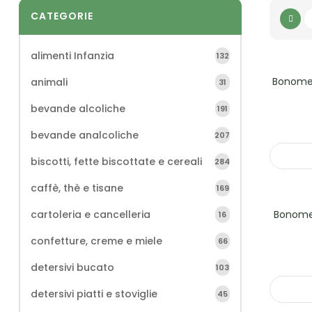
CATEGORIE
alimenti Infanzia
132
Bonomell
animali
31
bevande alcoliche
191
bevande analcoliche
207
biscotti, fette biscottate e cereali
284
caffè, thè e tisane
169
cartoleria e cancelleria
Bonomell
16
confetture, creme e miele
66
detersivi bucato
103
detersivi piatti e stoviglie
45