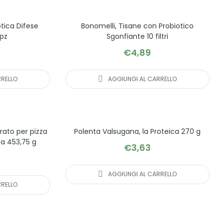
otica Difese
Bonomelli, Tisane con Probiotico
0pz
Sgonfiante 10 filtri
€
4,89
RRELLO
AGGIUNGI AL CARRELLO
arato per pizza
Polenta Valsugana, la Proteica 270 g
ea 453,75 g
€
3,63
AGGIUNGI AL CARRELLO
RRELLO