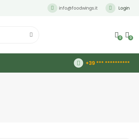
info@foodwings.it
Login
0
0
+39 *** **********