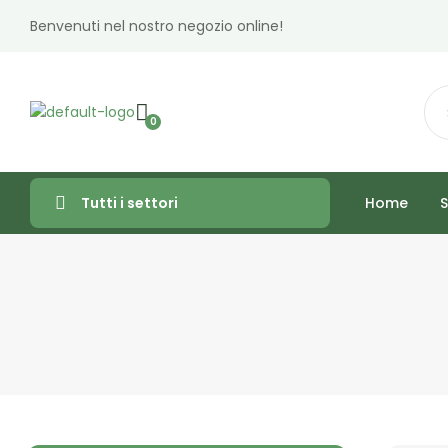
Benvenuti nel nostro negozio online!
0
Home
S
Tutti i settori