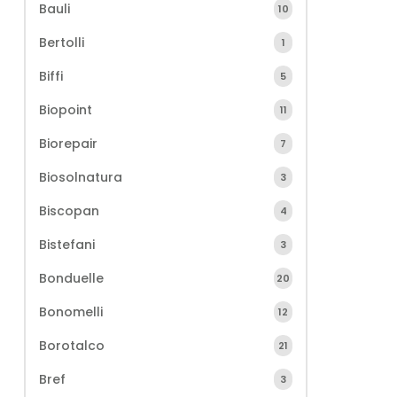
Bauli
10
Bertolli
1
Biffi
5
Biopoint
11
Biorepair
7
Biosolnatura
3
Biscopan
4
Bistefani
3
Bonduelle
20
Bonomelli
12
Borotalco
21
Bref
3