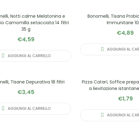
elli, Notti calme Melatonina e
Bonomelli, Tisana Probi
o Camomilla setacciata 14 filtri
Immunitarie 1
35 g
€
4,89
€
4,59
AGGIUNGI AL CA
AGGIUNGI AL CARRELLO
lli, Tisane Depurativa 18 filtri
Pizza Catarì, Soffice prep
a lievitazione istantan
€
3,45
€
1,79
AGGIUNGI AL CARRELLO
AGGIUNGI AL CA