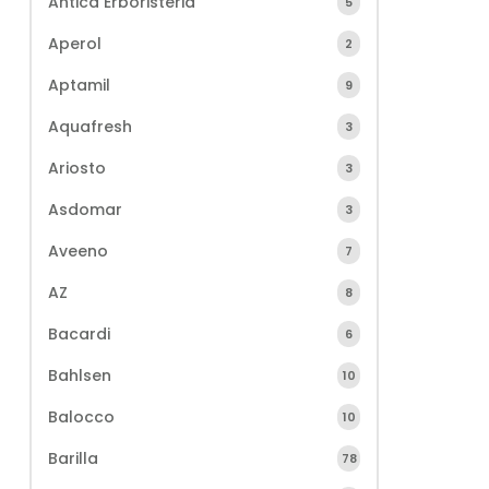
Antica Erboristeria
5
Aperol
2
Aptamil
9
Aquafresh
3
Ariosto
3
Asdomar
3
Aveeno
7
AZ
8
Bacardi
6
Bahlsen
10
Balocco
10
Barilla
78