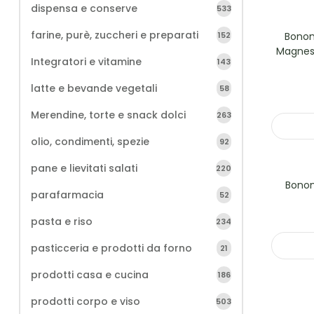
dispensa e conserve
533
farine, purè, zuccheri e preparati
Bonom
152
Magnesi
Integratori e vitamine
143
latte e bevande vegetali
58
Merendine, torte e snack dolci
263
olio, condimenti, spezie
92
pane e lievitati salati
220
Bonome
parafarmacia
52
pasta e riso
234
pasticceria e prodotti da forno
21
prodotti casa e cucina
186
prodotti corpo e viso
503