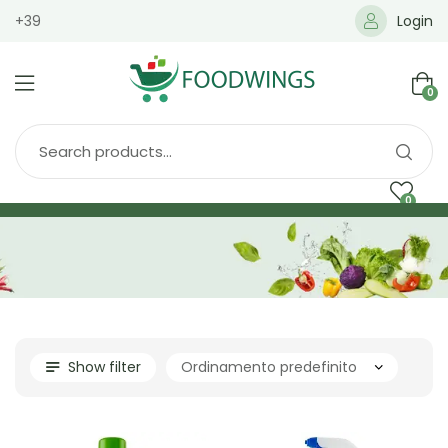
+39
Login
0
0
Home
Spedizione
Brands
Shop
Blog
Show filter