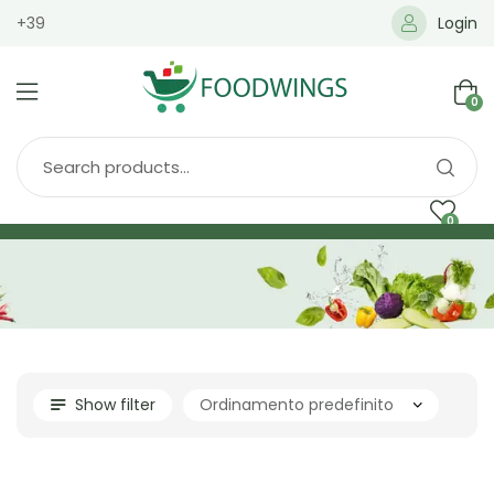
+39
Login
0
0
Home
Spedizione
Brands
Shop
Blog
Show filter