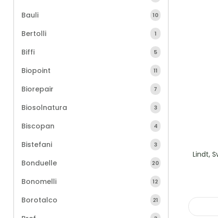
Bauli
10
Bertolli
1
Biffi
5
Biopoint
11
Biorepair
7
Biosolnatura
3
Biscopan
4
Bistefani
3
Lindt, 
Bonduelle
20
Bonomelli
12
Borotalco
21