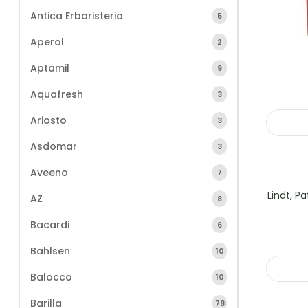
Antica Erboristeria
5
Aperol
2
Aptamil
9
Aquafresh
3
Ariosto
3
Asdomar
3
Aveeno
7
Lindt, P
AZ
8
Bacardi
6
Bahlsen
10
Balocco
10
Barilla
78