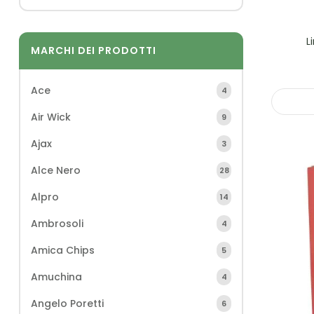
L
MARCHI DEI PRODOTTI
Ace
4
Air Wick
9
Ajax
3
Alce Nero
28
Alpro
14
Ambrosoli
4
Amica Chips
5
Amuchina
4
Angelo Poretti
6