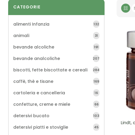
CATEGORIE
alimenti Infanzia
132
animali
31
bevande alcoliche
191
bevande analcoliche
207
biscotti, fette biscottate e cereali
284
caffè, thè e tisane
169
cartoleria e cancelleria
16
confetture, creme e miele
66
detersivi bucato
103
Lindt,
detersivi piatti e stoviglie
45