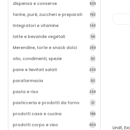
dispensa e conserve
533
farine, purè, zuccheri e preparati
152
Integratori e vitamine
143
latte e bevande vegetali
58
Merendine, torte e snack dolci
263
olio, condimenti, spezie
92
pane e lievitati salati
220
parafarmacia
52
pasta e riso
234
pasticceria e prodotti da forno
21
prodotti casa e cucina
186
prodotti corpo e viso
503
Lindt, E