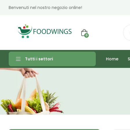
Benvenuti nel nostro negozio online!
0
Home
S
Tutti i settori