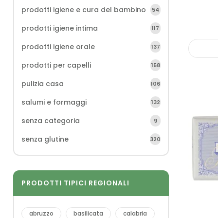
prodotti igiene e cura del bambino
54
prodotti igiene intima
117
prodotti igiene orale
137
prodotti per capelli
158
pulizia casa
106
salumi e formaggi
132
senza categoria
9
senza glutine
320
PRODOTTI TIPICI REGIONALI
abruzzo
basilicata
calabria