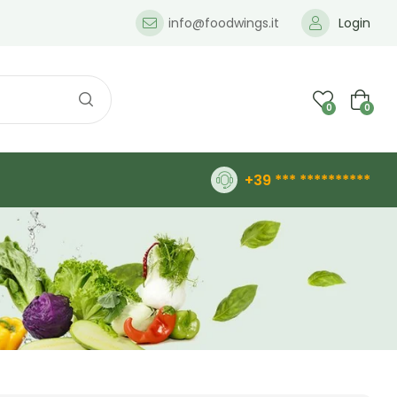
info@foodwings.it
Login
0
0
+39 *** **********