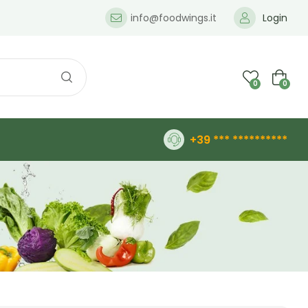
info@foodwings.it
Login
0
0
+39 *** **********