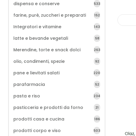
dispensa e conserve
533
farine, purè, zuccheri e preparati
152
Integratori e vitamine
143
latte e bevande vegetali
58
Merendine, torte e snack dolci
263
olio, condimenti, spezie
92
pane e lievitati salati
220
parafarmacia
52
pasta e riso
234
pasticceria e prodotti da forno
21
prodotti casa e cucina
186
prodotti corpo e viso
503
Olaz,