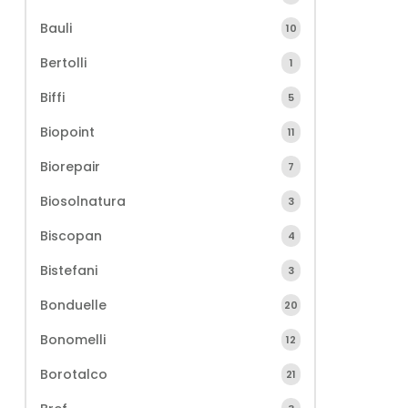
Bauli
10
Bertolli
1
Biffi
5
Biopoint
11
Biorepair
7
Biosolnatura
3
Biscopan
4
Bistefani
3
Bonduelle
20
Bonomelli
12
Borotalco
21