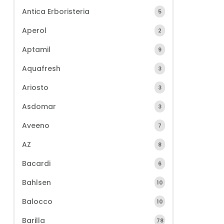
Antica Erboristeria
5
Aperol
2
Aptamil
9
Aquafresh
3
Ariosto
3
Asdomar
3
Aveeno
7
AZ
8
Bacardi
6
Bahlsen
10
Balocco
10
Barilla
78