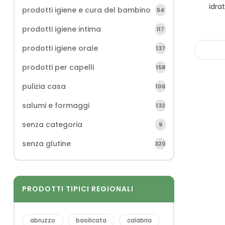
idra
prodotti igiene e cura del bambino
54
prodotti igiene intima
117
prodotti igiene orale
137
prodotti per capelli
158
pulizia casa
106
salumi e formaggi
132
senza categoria
9
senza glutine
320
PRODOTTI TIPICI REGIONALI
abruzzo
basilicata
calabria