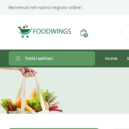
Benvenuti nel nostro negozio online!
0
Home
S
Tutti i settori