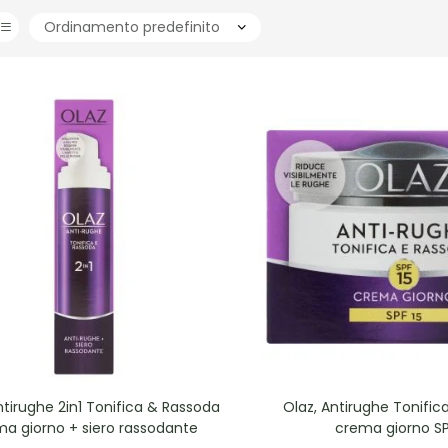
ntirughe 2in1 Tonifica & Rassoda
Olaz, Antirughe Tonific
a giorno + siero rassodante
crema giorno SP