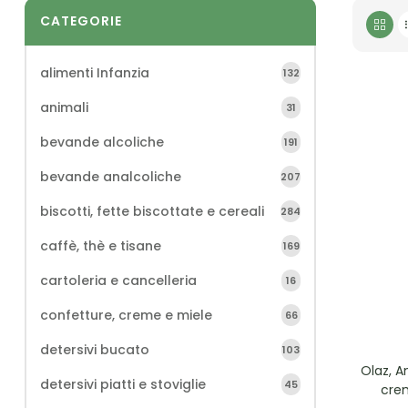
CATEGORIE
alimenti Infanzia
132
animali
31
bevande alcoliche
191
bevande analcoliche
207
biscotti, fette biscottate e cereali
284
caffè, thè e tisane
169
cartoleria e cancelleria
16
confetture, creme e miele
66
detersivi bucato
103
Olaz, A
detersivi piatti e stoviglie
45
crem