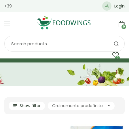
+39
Login
0
0
Home
Spedizione
Brands
Shop
Blog
Show filter