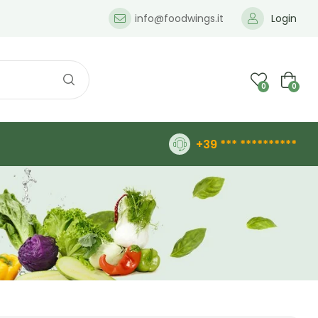
info@foodwings.it
Login
0
0
+39 *** **********