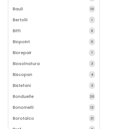
Bauli
10
Bertolli
1
Biffi
5
Biopoint
11
Biorepair
7
Biosolnatura
3
Biscopan
4
Bistefani
3
Bonduelle
20
Bonomelli
12
Borotalco
21