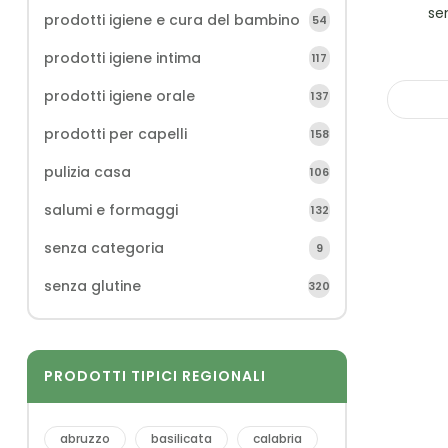
se
prodotti igiene e cura del bambino
54
prodotti igiene intima
117
prodotti igiene orale
137
prodotti per capelli
158
pulizia casa
106
salumi e formaggi
132
senza categoria
9
senza glutine
320
PRODOTTI TIPICI REGIONALI
abruzzo
basilicata
calabria