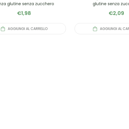
nza glutine senza zucchero
glutine senza zu
€
1,98
€
2,09
AGGIUNGI AL CARRELLO
AGGIUNGI AL CA