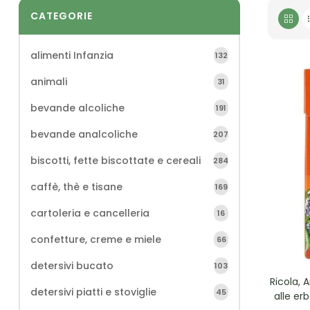
CATEGORIE
alimenti Infanzia
132
animali
31
bevande alcoliche
191
bevande analcoliche
207
biscotti, fette biscottate e cereali
284
caffè, thè e tisane
169
cartoleria e cancelleria
16
confetture, creme e miele
66
detersivi bucato
103
Ricola, 
detersivi piatti e stoviglie
45
alle er