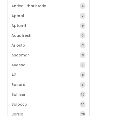
Antica Erboristeria
5
Aperol
2
Aptamil
9
Aquafresh
3
Ariosto
3
Asdomar
3
Aveeno
7
AZ
8
Bacardi
6
Bahlsen
10
Balocco
10
Barilla
78