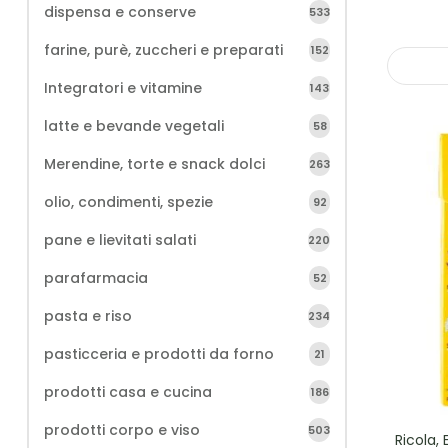
dispensa e conserve
533
farine, purè, zuccheri e preparati
152
Integratori e vitamine
143
latte e bevande vegetali
58
Merendine, torte e snack dolci
263
olio, condimenti, spezie
92
pane e lievitati salati
220
parafarmacia
52
pasta e riso
234
pasticceria e prodotti da forno
21
prodotti casa e cucina
186
prodotti corpo e viso
503
Ricola,