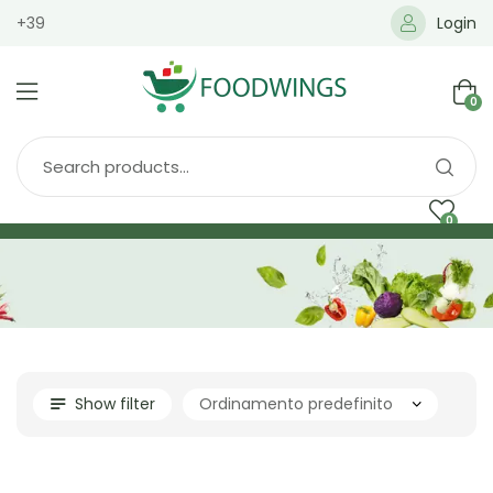
+39
Login
0
0
Home
Spedizione
Brands
Shop
Blog
Show filter