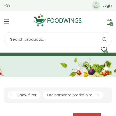
+39
Login
0
0
Home
Spedizione
Brands
Shop
Blog
Show filter