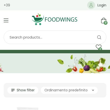
+39
Login
0
0
Home
Spedizione
Brands
Shop
Blog
Show filter