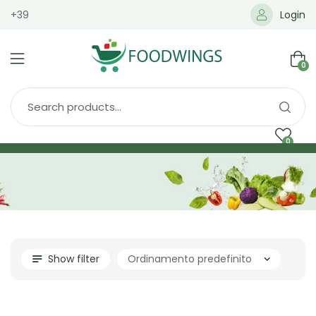
+39
Login
0
0
Home
Spedizione
Brands
Shop
Blog
Show filter