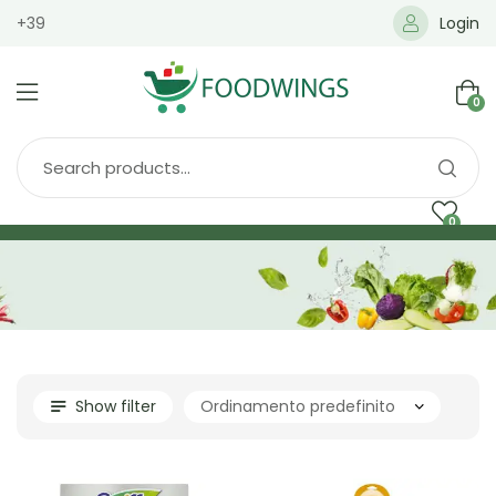
+39
Login
0
0
Home
Spedizione
Brands
Shop
Blog
Show filter