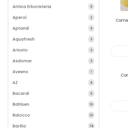
Antica Erboristeria
5
Aperol
2
Cameo
Aptamil
9
Aquafresh
3
Ariosto
3
Asdomar
3
Aveeno
7
Cam
AZ
8
Bacardi
6
Bahlsen
10
Balocco
10
Barilla
78