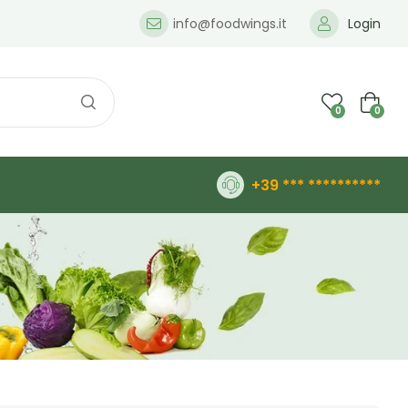
info@foodwings.it
Login
0
0
+39 *** **********