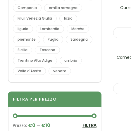
Came
Campania
emilia romagna
Friuli Venezia Giulia
lazio
liguria
Lombardia
Marche
piemonte
Puglia
Sardegna
Sicilia
Toscana
Cameo, 
Trentino Alto Adige
umbria
Valle d'Aosta
veneto
FILTRA PER PREZZO
€0
€10
FILTRA
Prezzo:
—