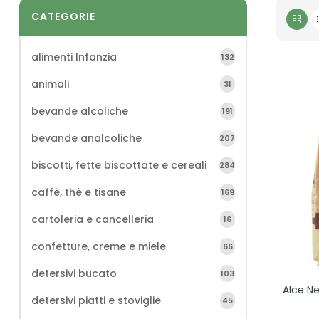
CATEGORIE
alimenti Infanzia
132
animali
31
bevande alcoliche
191
bevande analcoliche
207
biscotti, fette biscottate e cereali
284
caffè, thè e tisane
169
cartoleria e cancelleria
16
confetture, creme e miele
66
detersivi bucato
103
Alce Ne
detersivi piatti e stoviglie
45