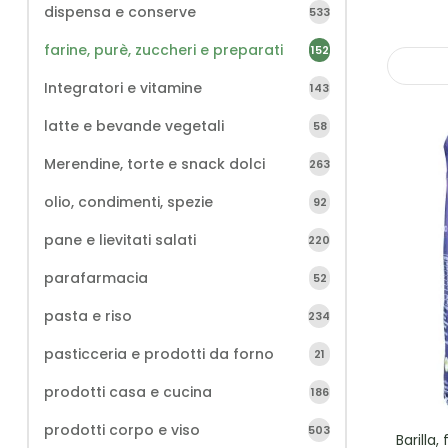
dispensa e conserve
533
farine, purè, zuccheri e preparati
152
Integratori e vitamine
143
latte e bevande vegetali
58
Merendine, torte e snack dolci
263
olio, condimenti, spezie
92
pane e lievitati salati
220
parafarmacia
52
pasta e riso
234
pasticceria e prodotti da forno
21
prodotti casa e cucina
186
prodotti corpo e viso
503
Barilla,