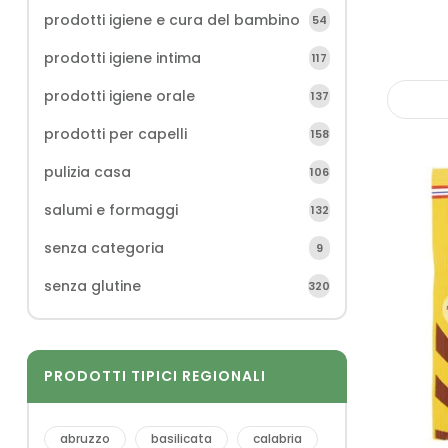
prodotti igiene e cura del bambino
54
prodotti igiene intima
117
prodotti igiene orale
137
prodotti per capelli
158
pulizia casa
106
salumi e formaggi
132
senza categoria
9
senza glutine
320
PRODOTTI TIPICI REGIONALI
abruzzo
basilicata
calabria