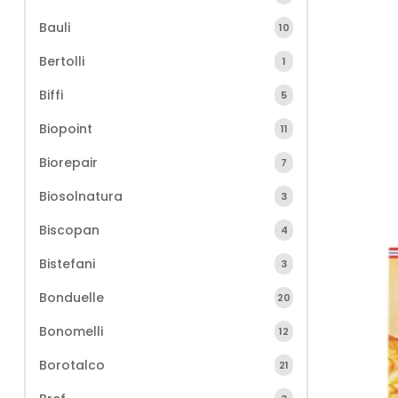
Bauli
10
Bertolli
1
Biffi
5
Biopoint
11
Biorepair
7
Biosolnatura
3
Biscopan
4
Bistefani
3
Bonduelle
20
Bonomelli
12
Borotalco
21