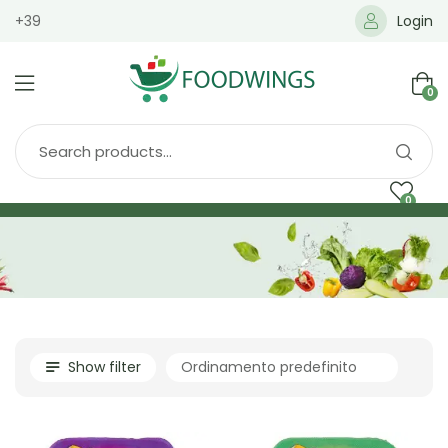
+39
Login
0
0
Home
Spedizione
Brands
Shop
Blog
Show filter