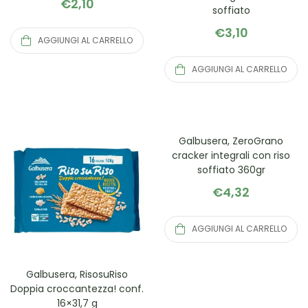
€
2,10
soffiato
€
3,10
AGGIUNGI AL CARRELLO
AGGIUNGI AL CARRELLO
Galbusera, ZeroGrano
cracker integrali con riso
soffiato 360gr
€
4,32
AGGIUNGI AL CARRELLO
Galbusera, RisosuRiso
Doppia croccantezza! conf.
16×31,7 g