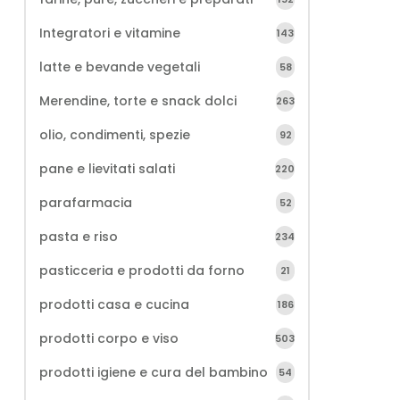
Integratori e vitamine
143
latte e bevande vegetali
58
Merendine, torte e snack dolci
263
olio, condimenti, spezie
92
pane e lievitati salati
220
parafarmacia
52
pasta e riso
234
pasticceria e prodotti da forno
21
prodotti casa e cucina
186
prodotti corpo e viso
503
prodotti igiene e cura del bambino
54