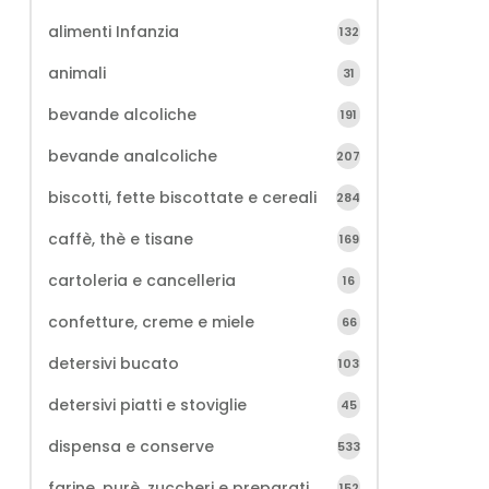
alimenti Infanzia
132
animali
31
bevande alcoliche
191
bevande analcoliche
207
biscotti, fette biscottate e cereali
284
caffè, thè e tisane
169
cartoleria e cancelleria
16
confetture, creme e miele
66
detersivi bucato
103
detersivi piatti e stoviglie
45
dispensa e conserve
533
farine, purè, zuccheri e preparati
152