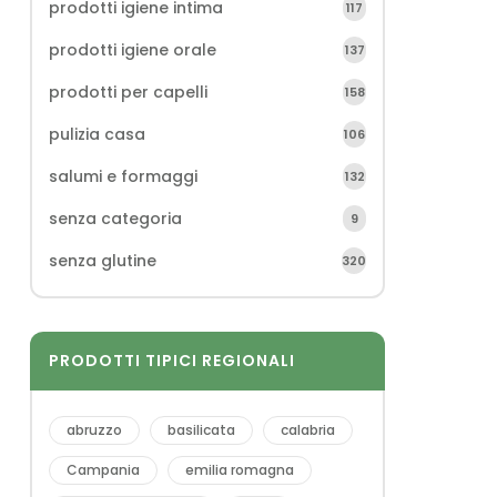
prodotti igiene intima
117
prodotti igiene orale
137
prodotti per capelli
158
pulizia casa
106
salumi e formaggi
132
senza categoria
9
senza glutine
320
PRODOTTI TIPICI REGIONALI
abruzzo
basilicata
calabria
Campania
emilia romagna