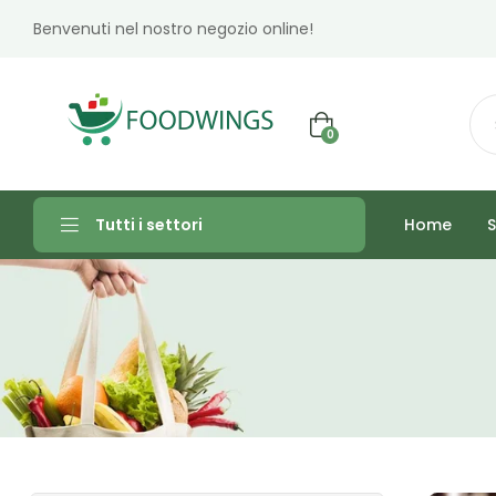
Benvenuti nel nostro negozio online!
0
Home
S
Tutti i settori