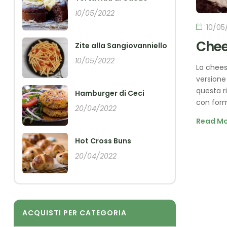
10/05/2022
10/05
Chee
Zite alla Sangiovanniello
10/05/2022
La chees
versione
questa r
Hamburger di Ceci
con form
20/04/2022
Read M
Hot Cross Buns
20/04/2022
ACQUISTI PER CATEGORIA