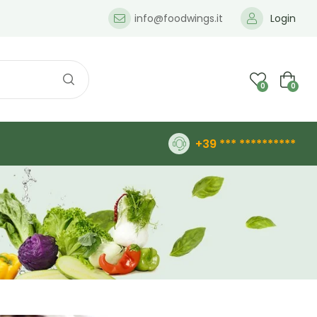
info@foodwings.it
Login
0
0
+39 *** **********