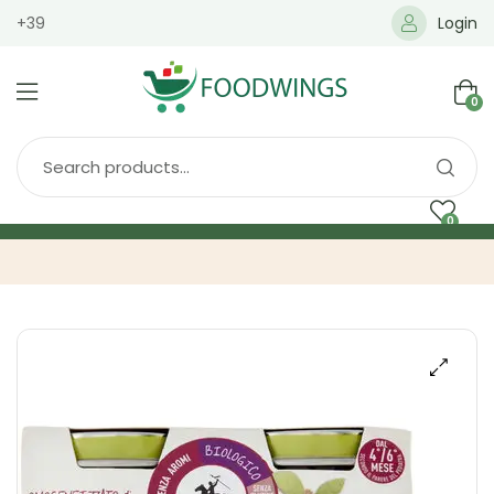
+39
Login
0
0
Home
Spedizione
Brands
Shop
Blog