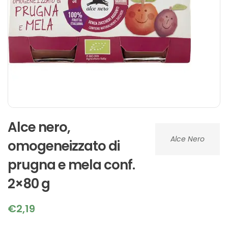
Alce nero,
Alce Nero
omogeneizzato di
prugna e mela conf.
2×80 g
€
2,19