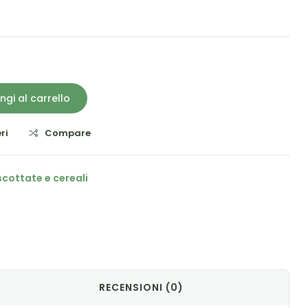
ngi al carrello
ri
Compare
iscottate e cereali
il
RECENSIONI (0)