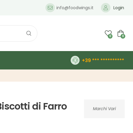
info@foodwings.it
Login
0
0
+39 *** **********
iscotti di Farro
Marchi Vari