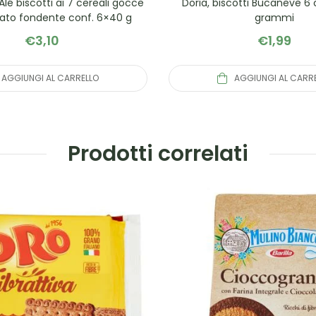
Alé biscotti ai 7 cereali gocce
Doria, biscotti Bucaneve 6 
lato fondente conf. 6×40 g
grammi
€
3,10
€
1,99
AGGIUNGI AL CARRELLO
AGGIUNGI AL CARR
Prodotti correlati