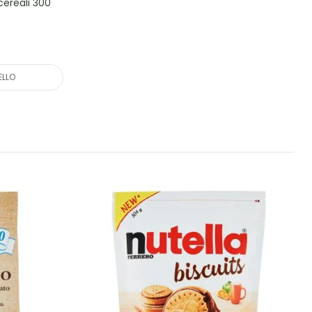
cereali 300
ELLO