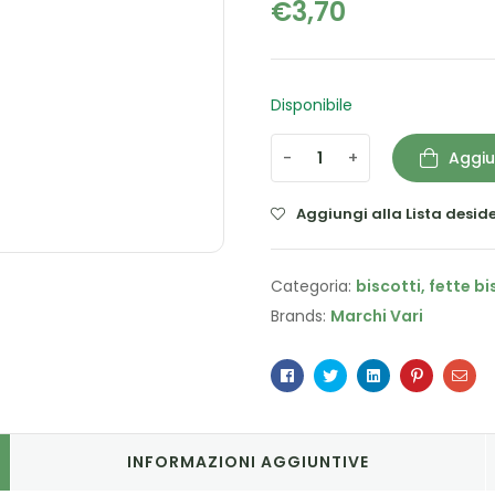
€
3,70
Disponibile
-
+
Aggiu
Aggiungi alla Lista deside
Categoria:
biscotti, fette b
Brands:
Marchi Vari
Facebook
Twitter
Linkedin
Pinterest
Ema
INFORMAZIONI AGGIUNTIVE