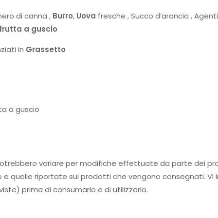
hero di canna ,
Burro
,
Uova
fresche , Succo d’arancia , Agenti
 frutta a guscio
ziati in
Grassetto
tta a guscio
tti potrebbero variare per modifiche effettuate da parte d
to e quelle riportate sui prodotti che vengono consegnati. Vi i
iste) prima di consumarlo o di utilizzarlo.