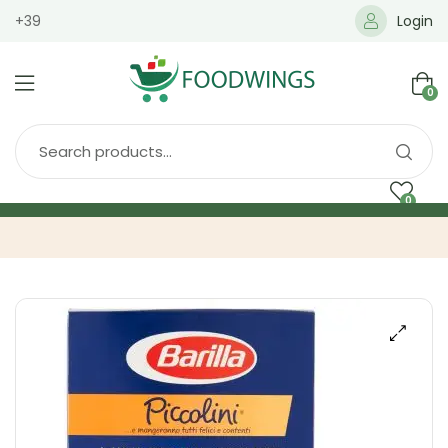
+39
Login
0
0
Home
Spedizione
Brands
Shop
Blog