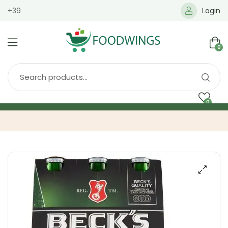
+39
Login
0
0
Home
Spedizione
Brands
Shop
Blog