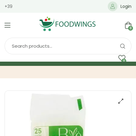
+39
Login
0
0
Home
Spedizione
Brands
Shop
Blog