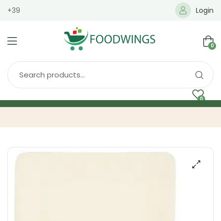
+39
Login
0
0
Home
Spedizione
Brands
Shop
Blog