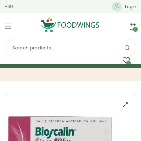
+39
Login
0
0
Home
Spedizione
Brands
Shop
Blog