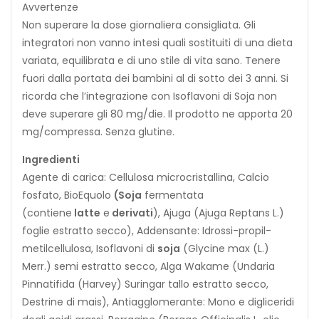
Avvertenze
Non superare la dose giornaliera consigliata. Gli
integratori non vanno intesi quali sostituiti di una dieta
variata, equilibrata e di uno stile di vita sano. Tenere
fuori dalla portata dei bambini al di sotto dei 3 anni. Si
ricorda che l’integrazione con Isoflavoni di Soja non
deve superare gli 80 mg/die. Il prodotto ne apporta 20
mg/compressa. Senza glutine.
Ingredienti
Agente di carica: Cellulosa microcristallina, Calcio
fosfato, BioEquolo
(
S
o
j
a
fermentata
(contiene
l
a
t
t
e
e
d
e
r
i
v
a
t
i
), Ajuga (Ajuga Reptans L.)
foglie estratto secco), Addensante: Idrossi-propil-
metilcellulosa, Isoflavoni di
soja
(Glycine max (L.)
Merr.) semi estratto secco, Alga Wakame (Undaria
Pinnatifida (Harvey) Suringar tallo estratto secco,
Destrine di mais), Antiagglomerante: Mono e digliceridi