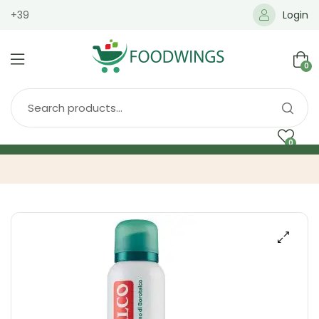
+39
Login
0
0
Home
Spedizione
Brands
Shop
Blog