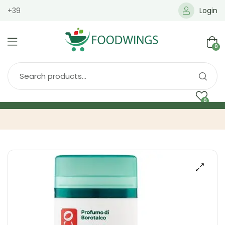
+39
Login
0
0
Home
Spedizione
Brands
Shop
Blog