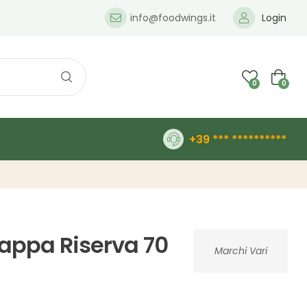
info@foodwings.it
Login
0
0
+39 *** **********
rappa Riserva 70
Marchi Vari