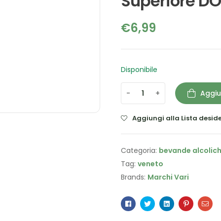
Superiore DO
€
6,99
Disponibile
-
+
Aggiu
Aggiungi alla Lista deside
Categoria:
bevande alcolic
Tag:
veneto
Brands:
Marchi Vari
Facebook
Twitter
Linkedin
Pinterest
Ema