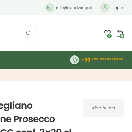
info@foodwings.it
Login
0
0
+39 *** **********
egliano
Marchi Vari
ne Prosecco