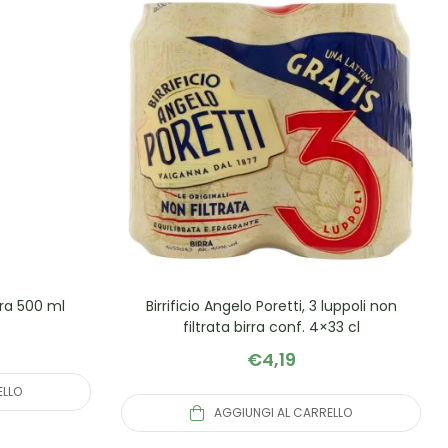
irra 500 ml
Birrificio Angelo Poretti, 3 luppoli non
filtrata birra conf. 4×33 cl
€
4,19
ELLO
AGGIUNGI AL CARRELLO