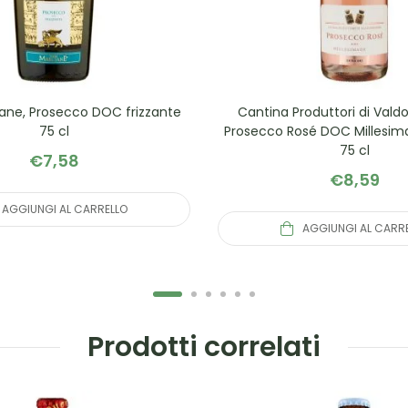
iane, Prosecco DOC frizzante
Cantina Produttori di Vald
75 cl
Prosecco Rosé DOC Millesima
75 cl
€
7,58
€
8,59
AGGIUNGI AL CARRELLO
AGGIUNGI AL CARR
Prodotti correlati