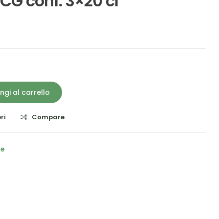
CG conf. 3×20 cl
ngi al carrello
ri
Compare
he
il