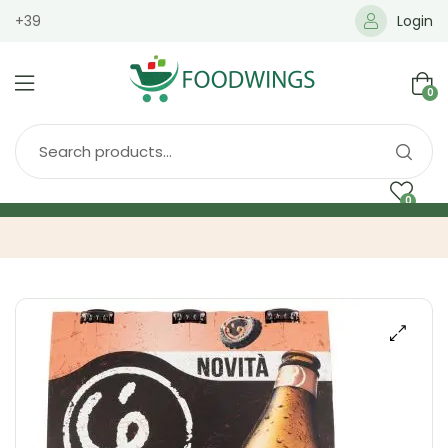
+39
Login
0
0
Home
Spedizione
Brands
Shop
Blog