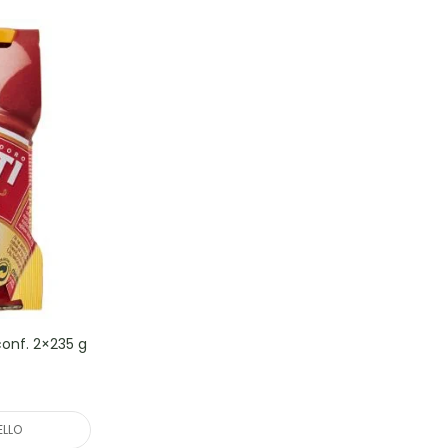
onf. 2×235 g
ELLO