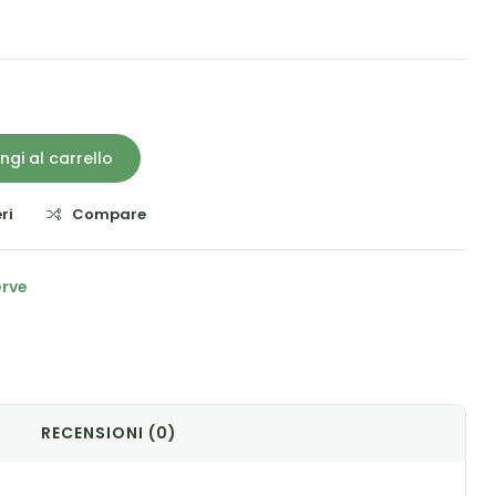
ngi al carrello
ri
Compare
erve
il
RECENSIONI (0)