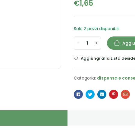
€
1,65
Solo 2 pezzi disponibili
-
+
Aggiu
Aggiungi alla Lista deside
Categoria:
dispensa e cons
Facebook
Twitter
Linkedin
Pinterest
Ema