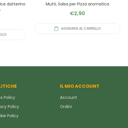
olce datterino
Mutti, Salsa per Pizza aromatica
o
€
2,90
AGGIUNGI AL CARRELLO
ELLO
LITICHE
IL MIO ACCOUNT
s Policy
Account
acy Policy
Ordini
kie Policy