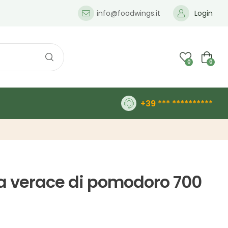
info@foodwings.it
Login
0
0
+39 *** **********
ta verace di pomodoro 700