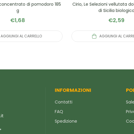
o concentrato di pomodoro 185
Cirio, Le Selezioni vellutata d
g
di Sicilia biologic
€
1,68
€
2,59
AGGIUNGI AL CARRELLO
AGGIUNGI AL CARR
INFORMAZIONI
PO
Contatti
Sale
FAQ
Priv
it
Spedizione
Coo
*