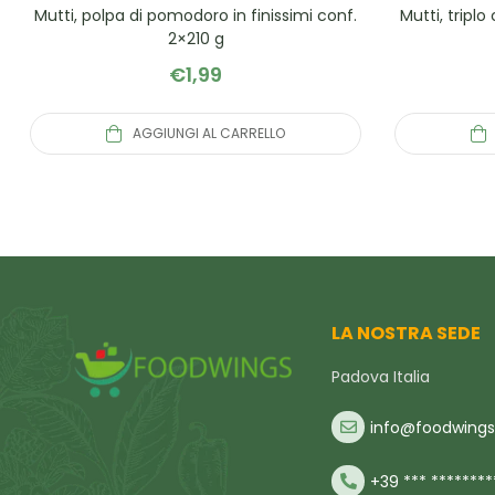
Mutti, polpa di pomodoro in finissimi conf.
Mutti, tripl
2×210 g
€
1,99
AGGIUNGI AL CARRELLO
LA NOSTRA SEDE
Padova Italia
info@foodwings.
+39 *** ********