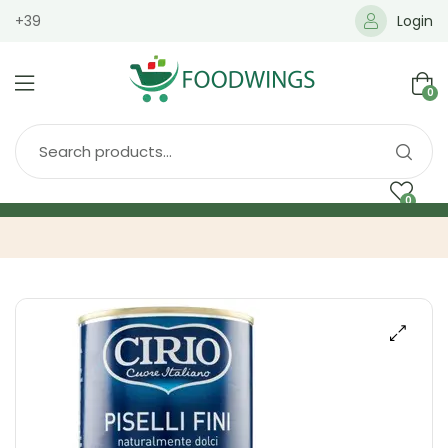
+39
Login
0
0
Home
Spedizione
Brands
Shop
Blog