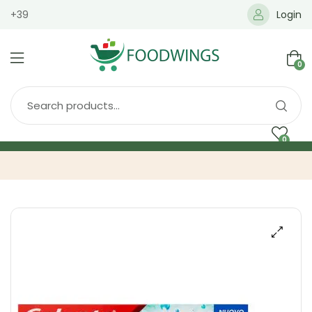
+39
Login
0
0
Home
Spedizione
Brands
Shop
Blog