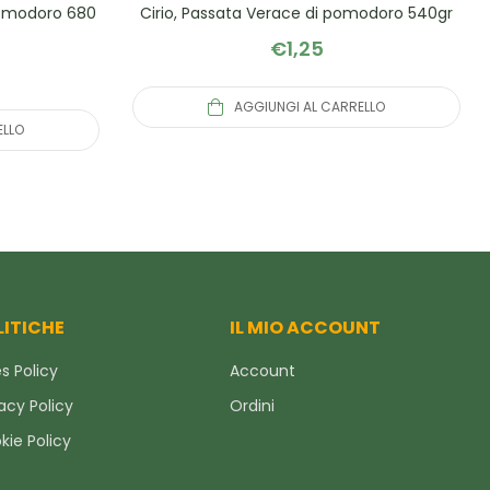
 pomodoro 680
Cirio, Passata Verace di pomodoro 540gr
€
1,25
AGGIUNGI AL CARRELLO
ELLO
LITICHE
IL MIO ACCOUNT
s Policy
Account
acy Policy
Ordini
kie Policy