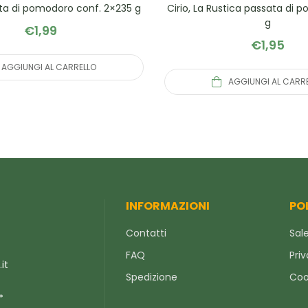
ata di pomodoro conf. 2×235 g
Cirio, La Rustica passata di
g
€
1,99
€
1,95
AGGIUNGI AL CARRELLO
AGGIUNGI AL CARR
INFORMAZIONI
PO
Contatti
Sale
FAQ
Priv
it
Spedizione
Coo
*