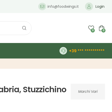
info@foodwings.it
Login
0
0
+39 *** **********
labria, Stuzzichino
Marchi Vari