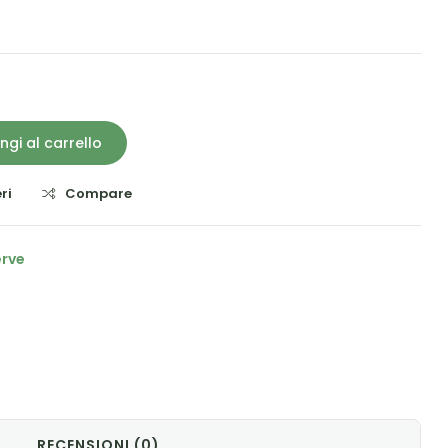
ngi al carrello
ri
Compare
erve
il
RECENSIONI (0)