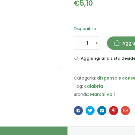
€
5,10
Disponibile
-
+
Aggiu
Aggiungi alla Lista deside
Categoria:
dispensa e cons
Tag:
calabria
Brands:
Marchi Vari
Facebook
Twitter
Linkedin
Pinterest
Ema