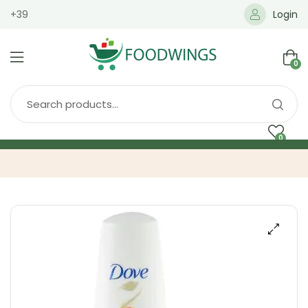
+39
Login
0
0
Home
Spedizione
Brands
Shop
Blog