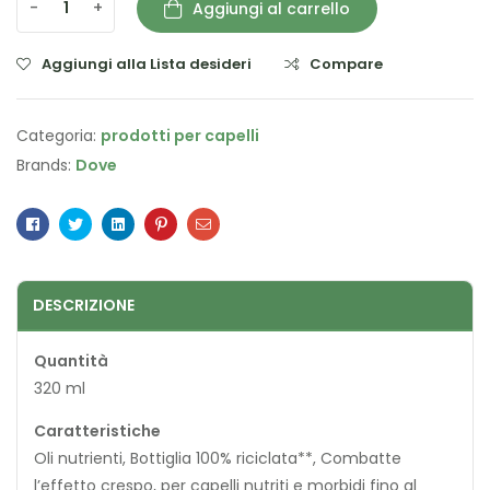
-
+
Aggiungi al carrello
Aggiungi alla Lista desideri
Compare
Categoria:
prodotti per capelli
Brands:
Dove
Facebook
Twitter
Linkedin
Pinterest
Email
DESCRIZIONE
Quantità
320 ml
Caratteristiche
Oli nutrienti, Bottiglia 100% riciclata**, Combatte
l’effetto crespo, per capelli nutriti e morbidi fino al