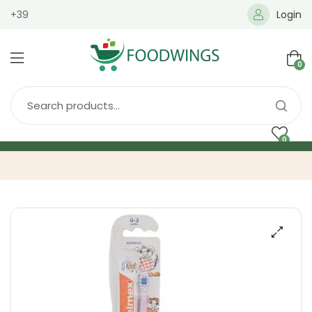
+39
Login
0
0
Home
Spedizione
Brands
Shop
Blog