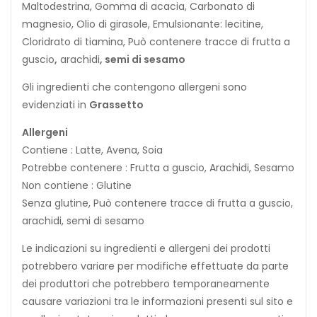
Maltodestrina, Gomma di acacia, Carbonato di
magnesio, Olio di girasole, Emulsionante: lecitine,
Cloridrato di tiamina, Può contenere tracce di frutta a
guscio
,
arachidi
,
s
e
m
i
d
i
s
e
s
a
m
o
Gli ingredienti che contengono allergeni sono
evidenziati in
Grassetto
Allergeni
Contiene : Latte, Avena, Soia
Potrebbe contenere : Frutta a guscio, Arachidi, Sesamo
Non contiene : Glutine
Senza glutine, Può contenere tracce di frutta a guscio,
arachidi, semi di sesamo
Le indicazioni su ingredienti e allergeni dei prodotti
potrebbero variare per modifiche effettuate da parte
dei produttori che potrebbero temporaneamente
causare variazioni tra le informazioni presenti sul sito e