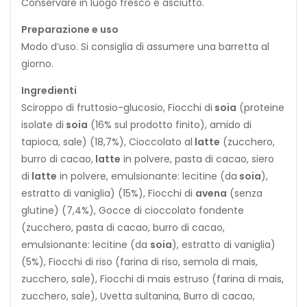
Conservare in luogo fresco e asciutto.
Preparazione e uso
Modo d’uso. Si consiglia di assumere una barretta al
giorno.
Ingredienti
Sciroppo di fruttosio-glucosio, Fiocchi di
s
o
i
a
(proteine
isolate di
s
o
i
a
(16% sul prodotto finito), amido di
tapioca, sale) (18,7%), Cioccolato al
l
a
t
t
e
(zucchero,
burro di cacao,
l
a
t
t
e
in polvere, pasta di cacao, siero
di
l
a
t
t
e
in polvere, emulsionante: lecitine (da
s
o
i
a
),
estratto di vaniglia) (15%), Fiocchi di
avena
(senza
glutine) (7,4%), Gocce di cioccolato fondente
(zucchero, pasta di cacao, burro di cacao,
emulsionante: lecitine (da
soia
), estratto di vaniglia)
(5%), Fiocchi di riso (farina di riso, semola di mais,
zucchero, sale), Fiocchi di mais estruso (farina di mais,
zucchero, sale), Uvetta sultanina, Burro di cacao,