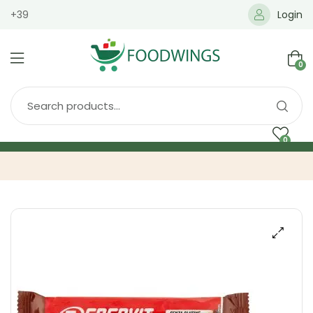
+39
Login
0
0
Home
Spedizione
Brands
Shop
Blog