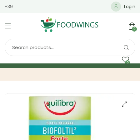
+39
Login
0
0
Home
Spedizione
Brands
Shop
Blog