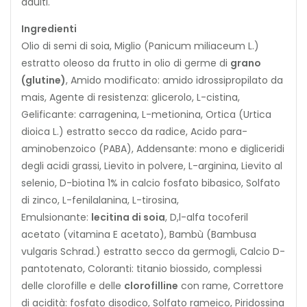
adulti.
Ingredienti
Olio di semi di soia, Miglio (Panicum miliaceum L.)
estratto oleoso da frutto in olio di germe di
grano
(glutine)
, Amido modificato: amido idrossipropilato da
mais, Agente di resistenza: glicerolo, L-cistina,
Gelificante: carragenina, L-metionina, Ortica (Urtica
dioica L.) estratto secco da radice, Acido para-
aminobenzoico (PABA), Addensante: mono e digliceridi
degli acidi grassi, Lievito in polvere, L-arginina, Lievito al
selenio, D-biotina 1% in calcio fosfato bibasico, Solfato
di zinco, L-fenilalanina, L-tirosina,
Emulsionante:
lecitina di soia
, D,l-alfa tocoferil
acetato (vitamina E acetato), Bambù (Bambusa
vulgaris Schrad.) estratto secco da germogli, Calcio D-
pantotenato, Coloranti: titanio biossido, complessi
delle clorofille e delle
clorofilline
con rame, Correttore
di acidità: fosfato disodico, Solfato rameico, Piridossina