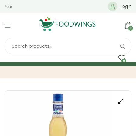
+39
Login
0
0
Home
Spedizione
Brands
Shop
Blog