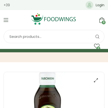
+39
Login
0
0
Home
Spedizione
Brands
Shop
Blog