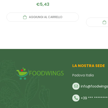
€
5,43
AGGIUNGI AL CARRELLO
LA NOSTRA SEDE
Padova Italia
info@foodwings.
+39 *** ********