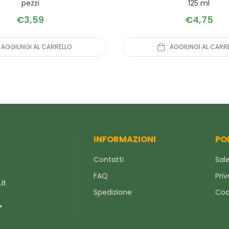
pezzi
125 ml
€
3,59
€
4,75
AGGIUNGI AL CARRELLO
AGGIUNGI AL CARR
INFORMAZIONI
PO
Contatti
Sale
FAQ
Priv
it
Spedizione
Coo
*