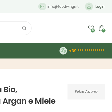
info@foodwings.it
Login
0
0
+39 *** **********
 Bio,
Felce Azzurra
 Argan e Miele