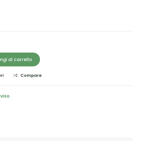
ngi al carrello
ri
Compare
 viso
il