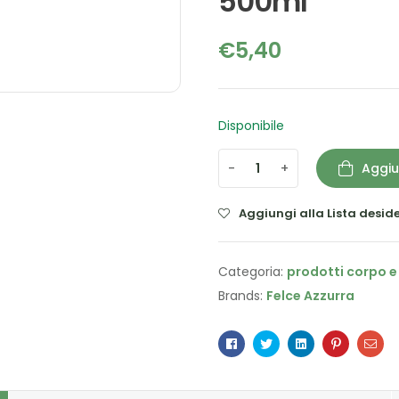
500ml
€
5,40
Disponibile
-
+
Aggiu
Aggiungi alla Lista deside
Categoria:
prodotti corpo e
Brands:
Felce Azzurra
Facebook
Twitter
Linkedin
Pinterest
Ema