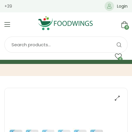
+39
Login
0
0
Home
Spedizione
Brands
Shop
Blog