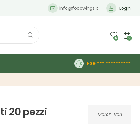
info@foodwings.it
Login
0
0
+39 *** **********
tti 20 pezzi
Marchi Vari