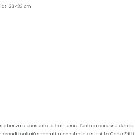
liati 33×33 cm
 assorbenza e consente di trattenere l’unto in eccesso dei cib
grandi fogli già separati, monostrato e stesi. La Carta Fritti