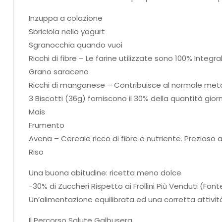
Inzuppa a colazione
Sbriciola nello yogurt
Sgranocchia quando vuoi
Ricchi di fibre – Le farine utilizzate sono 100% Integral
Grano saraceno
Ricchi di manganese – Contribuisce al normale metabo
3 Biscotti (36g) forniscono il 30% della quantità g
Mais
Frumento
Avena – Cereale ricco di fibre e nutriente. Prezioso a
Riso
Una buona abitudine: ricetta meno dolce
-30% di Zuccheri Rispetto ai Frollini Più Venduti (Fon
Un’alimentazione equilibrata ed una corretta attività
Il Percorso Salute Galbusera