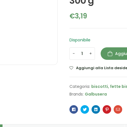
300 g
€
3,19
Disponibile
-
+
Aggiu
Aggiungi alla Lista deside
Categoria:
biscotti, fette b
Brands:
Galbusera
Facebook
Twitter
Linkedin
Pinterest
Ema