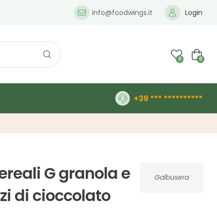
info@foodwings.it
Login
0
0
+39 *** **********
ereali G granola e
Galbusera
zi di cioccolato