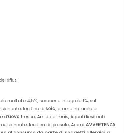
i rifiuti
ale maltato 4,5%, saraceno integrale 1%, sul
sionante: lecitina di
soia
, aroma naturale di
e d’
uovo
fresco, Amido di mais, Agenti lievitanti
lsionante: lecitina di girasole, Aromi,
AVVERTENZA
neo al consumo da parte di soggetti allergici a