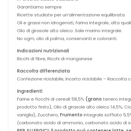
Garantiamo sempre
Ricette studiate per un’alimentazione equilibrata.
Oli e grassi non idrogenati, farina integrale, alta qua
Olio di girasole alto oleico. Sale marino integrale.
No ogm, olio di palma, conservanti e coloranti.
Indicazioni nutrizionali
Ricchi di fibre, Ricchi di manganese
Raccolta differenziata
Confezione riciclabile, Incarto riciclabile – Raccolta c
Ingredienti
Farine e fiocchi di cereali 58,5%
(
g
r
a
n
o
tenero integr
prodotto finito), Olio di girasole alto oleico 14,5%,
vaniglia), Zucchero,
Frumento
integrale soffiato 5,5%
(carbonato acido di ammonio, carbonato acido di sod
PER ALLERGICI: il prodotto può contenere latte, s