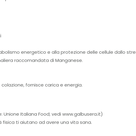
i
lismo energetico e alla protezione delle cellule dallo stre
iornaliera raccomandata di Manganese.
 colazione, fornisce carica e energia.
te: Unione Italiana Food; vedi www.galbusera.it)
 fisica ti aiutano ad avere una vita sana.