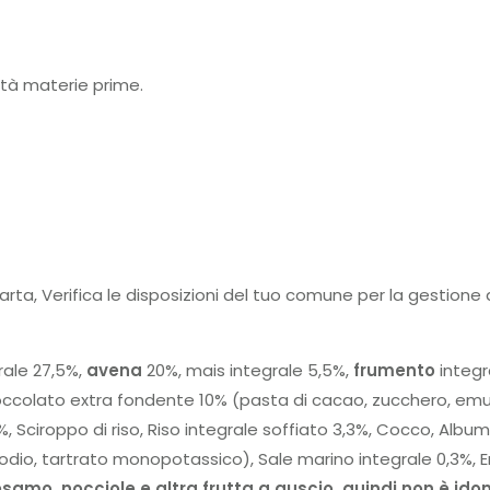
lità materie prime.
arta, Verifica le disposizioni del tuo comune per la gestione de
ale 27,5%,
a
v
e
n
a
20%, mais integrale 5,5%,
f
r
u
m
e
n
t
o
integr
 Cioccolato extra fondente 10% (pasta di cacao, zucchero, emul
, Sciroppo di riso, Riso integrale soffiato 3,3%, Cocco, Album
io, tartrato monopotassico), Sale marino integrale 0,3%, Emu
esamo, nocciole e altra frutta a guscio, quindi non è ido