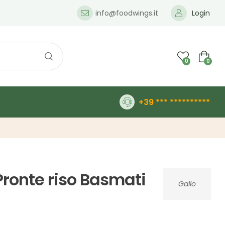
info@foodwings.it
Login
0
0
+39 *** **********
Pronte riso Basmati
Gallo