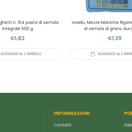
aghetti n. 104 pasta di semola
Voiello, Mezze Maniche Rigate
integrale 500 g
di semola di grano dur
€
1,82
€
1,39
AGGIUNGI AL CARRELLO
AGGIUNGI AL CARR
INFORMAZIONI
PO
Contatti
Sale