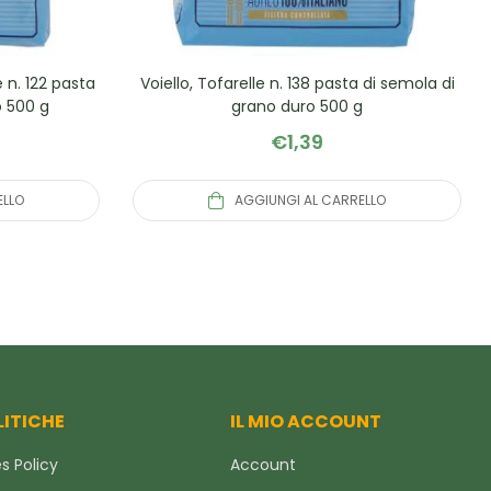
 n. 122 pasta
Voiello, Tofarelle n. 138 pasta di semola di
o 500 g
grano duro 500 g
€
1,39
ELLO
AGGIUNGI AL CARRELLO
LITICHE
IL MIO ACCOUNT
s Policy
Account