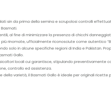
pulati sin da prima della semina e scrupolosi controlli effettuat
o Basmati.
tili, al fine di minimizzare la presenza di chicchi danneggiati
tà più rinomate, ufficialmente riconosciute come autentico “
do solo in alcune specifiche regioni di India e Pakistan. Propr
asmati Gallo.
coltori locali cui garantisce, stipulando preventivamente contratt
one, controllo ed assistenza.
e della varietà, il Basmati Gallo è ideale per originali ricett