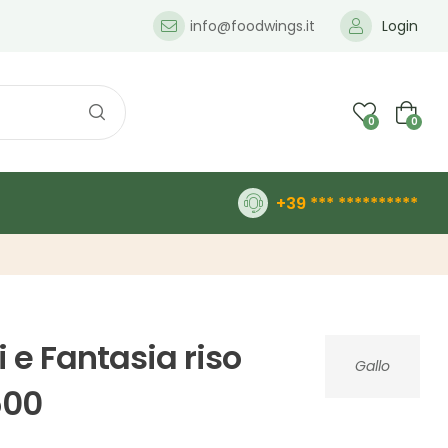
info@foodwings.it
Login
0
0
+39 *** **********
i e Fantasia riso
Gallo
500