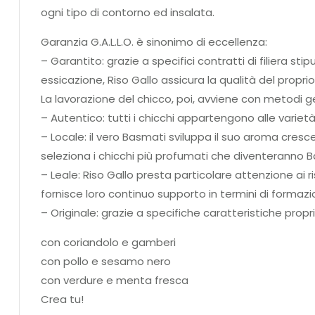
ogni tipo di contorno ed insalata.
Garanzia G.A.L.L.O. è sinonimo di eccellenza:
– Garantito: grazie a specifici contratti di filiera sti
essicazione, Riso Gallo assicura la qualità del propri
La lavorazione del chicco, poi, avviene con metodi gen
– Autentico: tutti i chicchi appartengono alle varie
– Locale: il vero Basmati sviluppa il suo aroma crescen
seleziona i chicchi più profumati che diventeranno B
– Leale: Riso Gallo presta particolare attenzione ai risi
fornisce loro continuo supporto in termini di formazi
– Originale: grazie a specifiche caratteristiche propri
con coriandolo e gamberi
con pollo e sesamo nero
con verdure e menta fresca
Crea tu!