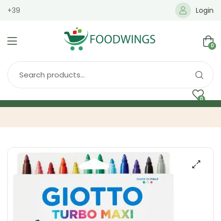
+39
Login
0
0
Home
Spedizione
Brands
Shop
Blog