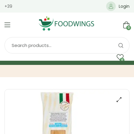
+39
Login
0
0
Home
Spedizione
Brands
Shop
Blog