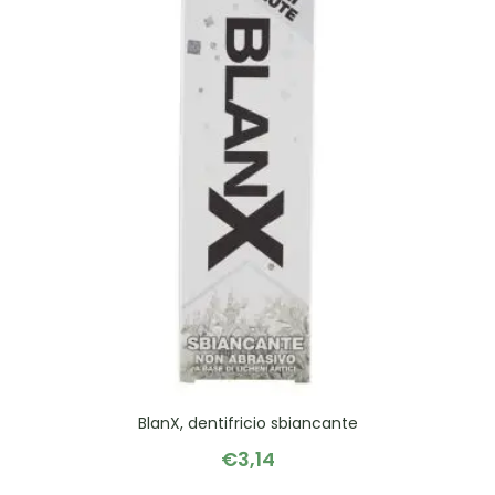
BlanX, dentifricio sbiancante
€
3,14