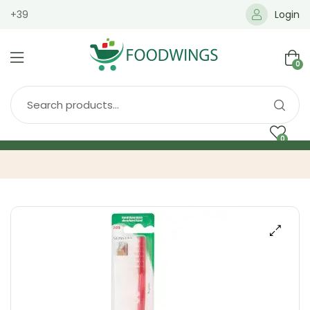
+39
Login
0
0
Home
Spedizione
Brands
Shop
Blog