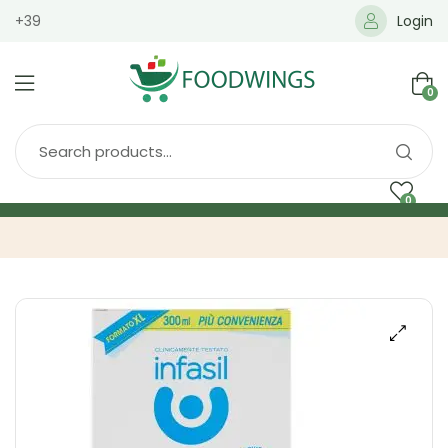
+39
Login
0
0
Home
Spedizione
Brands
Shop
Blog